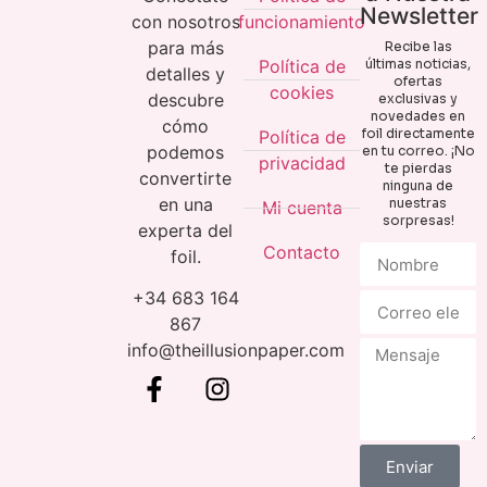
Newsletter
con nosotros
funcionamiento
para más
Recibe las
Política de
últimas noticias,
detalles y
ofertas
cookies
descubre
exclusivas y
novedades en
cómo
foil directamente
Política de
podemos
en tu correo. ¡No
privacidad
te pierdas
convertirte
ninguna de
en una
nuestras
Mi cuenta
sorpresas!
experta del
Contacto
foil.
+34 683 164
867
info@theillusionpaper.com
Enviar