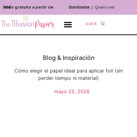
Envío gratuito a partir de 50€
Conóceme
Quiero ser distribuidor
|
0,00
€
Blog & Inspiración
Blog & Inspiración
Cómo elegir el papel ideal para aplicar foil (sin
perder tiempo ni material)
mayo 25, 2026