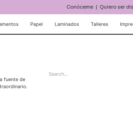
Conóceme
|
Quiero ser di
amentos
Papel
Laminados
Talleres
Impre
na fuente de
traordinario.