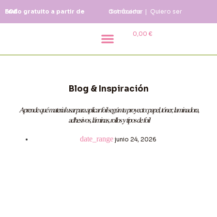
Envío gratuito a partir de 50€
Conóceme
Quiero ser distribuidor
|
0,00
€
Blog & Inspiración
Blog & Inspiración
Aprende qué material usar para aplicar foil según tu proyecto: papel, tóner, laminadora,
adhesivos, láminas, rollos y tipos de foil
junio 24, 2026