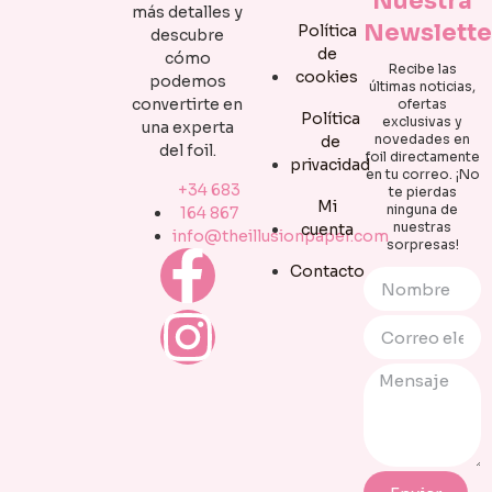
Nuestra
más detalles y
Newslette
Política
descubre
de
cómo
Recibe las
cookies
podemos
últimas noticias,
convertirte en
ofertas
Política
exclusivas y
una experta
novedades en
de
del foil.
foil directamente
privacidad
en tu correo. ¡No
+34 683
te pierdas
Mi
ninguna de
164 867
nuestras
cuenta
info@theillusionpaper.com
sorpresas!
Contacto