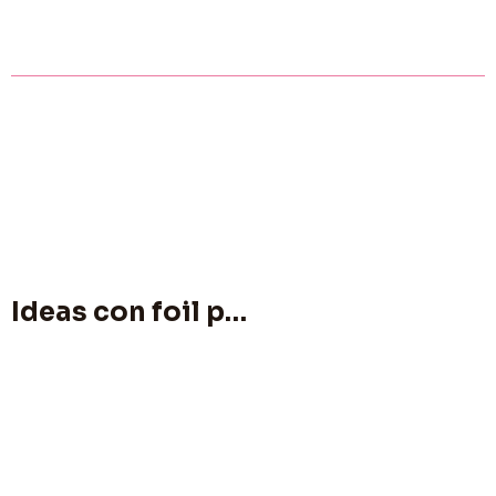
Ideas con foil para productos personalizados: textil, eventos, transferibles y temporada