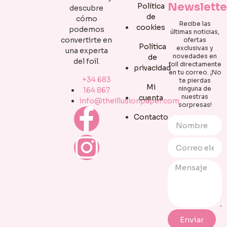
Newslette
Política
descubre
de
cómo
Recibe las
cookies
podemos
últimas noticias,
convertirte en
ofertas
Política
exclusivas y
una experta
novedades en
de
del foil.
foil directamente
privacidad
en tu correo. ¡No
+34 683
te pierdas
Mi
ninguna de
164 867
nuestras
cuenta
info@theillusionpaper.com
sorpresas!
Contacto
Enviar