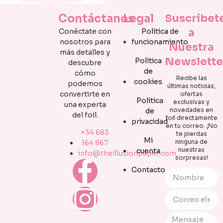
Contáctanos
Legal
Suscríbet
a
Conéctate con
Política de
nosotros para
funcionamiento
Nuestra
más detalles y
Newslette
Política
descubre
de
cómo
Recibe las
cookies
podemos
últimas noticias,
convertirte en
ofertas
Política
exclusivas y
una experta
novedades en
de
del foil.
foil directamente
privacidad
en tu correo. ¡No
+34 683
te pierdas
Mi
ninguna de
164 867
nuestras
cuenta
info@theillusionpaper.com
sorpresas!
Contacto