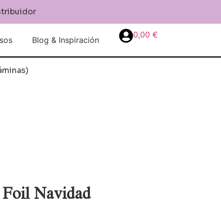
stribuidor
0,00
€
sos
Blog & Inspiración
áminas)
 Foil Navidad