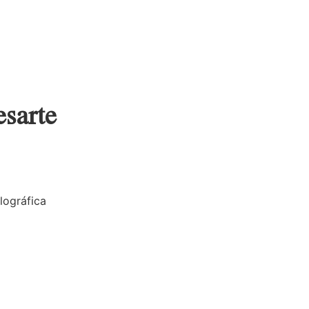
esarte
lográfica