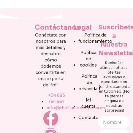
Contáctanos
Legal
Suscríbet
a
Conéctate con
Política de
nosotros para
funcionamiento
Nuestra
más detalles y
Newslette
Política
descubre
de
cómo
Recibe las
cookies
podemos
últimas noticias,
convertirte en
ofertas
Política
exclusivas y
una experta
novedades en
de
del foil.
foil directamente
privacidad
en tu correo. ¡No
+34 683
te pierdas
Mi
ninguna de
164 867
nuestras
cuenta
info@theillusionpaper.com
sorpresas!
Contacto