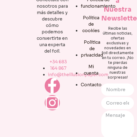
a
nosotros para
funcionamiento
Nuestra
más detalles y
Newslette
Política
descubre
de
cómo
Recibe las
cookies
podemos
últimas noticias,
convertirte en
ofertas
Política
exclusivas y
una experta
novedades en
de
del foil.
foil directamente
privacidad
en tu correo. ¡No
+34 683
te pierdas
Mi
ninguna de
164 867
nuestras
cuenta
info@theillusionpaper.com
sorpresas!
Contacto