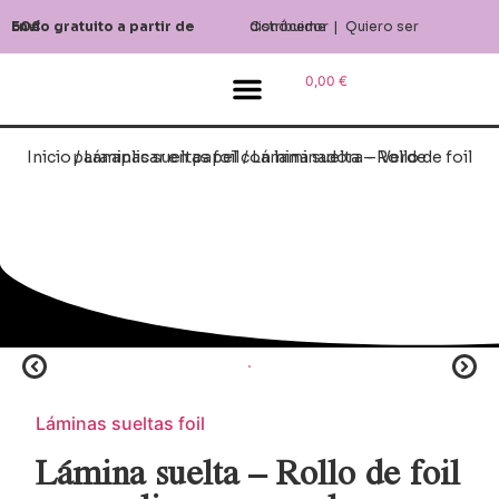
Envío gratuito a partir de 50€
Conóceme
Quiero ser distribuidor
|
0,00
€
Blog & Inspiración
Inicio
/
/ Lámina suelta – Rollo de foil para aplicar en papel con laminadora – Verde
Láminas sueltas foil
Láminas sueltas foil
Lámina suelta – Rollo de foil