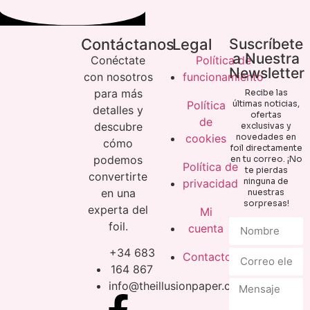
Contáctanos
Legal
Suscríbete
a Nuestra
Conéctate
Política de
Newsletter
con nosotros
funcionamiento
para más
Recibe las
Política
últimas noticias,
detalles y
ofertas
de
descubre
exclusivas y
cookies
novedades en
cómo
foil directamente
podemos
en tu correo. ¡No
Política de
te pierdas
convertirte
ninguna de
privacidad
en una
nuestras
sorpresas!
experta del
Mi
foil.
cuenta
+34 683
Contacto
164 867
info@theillusionpaper.com