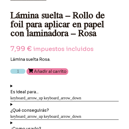
Lámina suelta – Rollo de
foil para aplicar en papel
con laminadora – Rosa
7,99
€
impuestos incluidos
Lámina suelta Rosa.
Lámina
Añadir al carrito
suelta
-
Rollo
Es ideal para...
de
foil
para
¿Qué conseguirás?
aplicar
en
papel
¿Como usarlo?