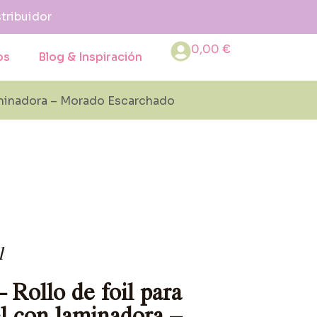
stribuidor
0,00
€
os
Blog & Inspiración
 laminadora – Morado Escarchado
l
 Rollo de foil para
el con laminadora –