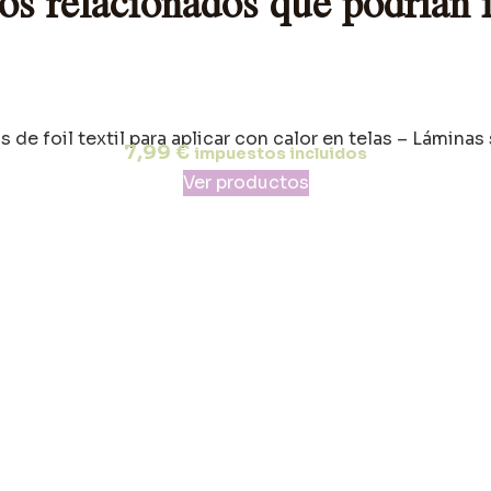
os relacionados que podrían i
 de foil textil para aplicar con calor en telas – Láminas
7,99
€
impuestos incluidos
Ver productos