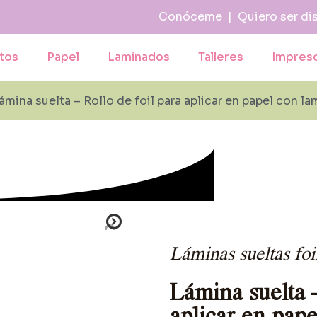
Conóceme
|
Quiero ser di
tos
Papel
Laminados
Talleres
Impres
ámina suelta – Rollo de foil para aplicar en papel con
Láminas sueltas foi
Lámina suelta –
aplicar en pap