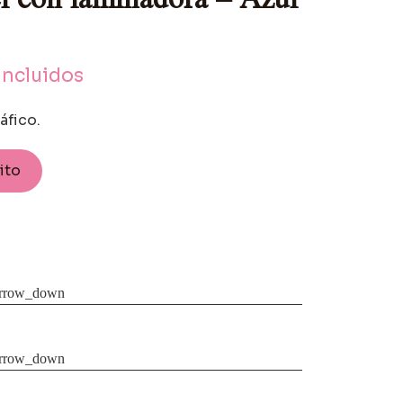
incluidos
áfico.
rito