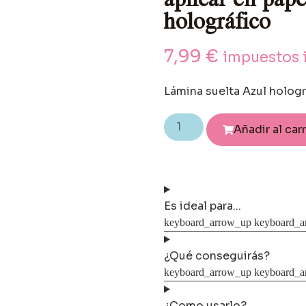
holográfico
7,99
€
impuestos 
Lámina suelta Azul hologr
Añadir al car
Es ideal para...
¿Qué conseguirás?
¿Como usarlo?