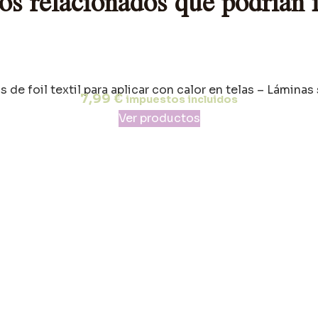
os relacionados que podrían i
 de foil textil para aplicar con calor en telas – Láminas
7,99
€
impuestos incluidos
Ver productos