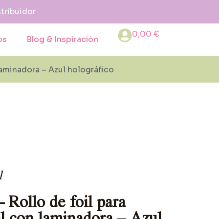
stribuidor
0,00
€
os
Blog & Inspiración
 laminadora – Azul holográfico
l
 Rollo de foil para
el con laminadora – Azul