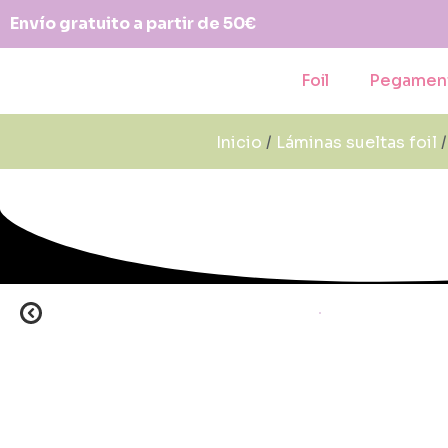
Envío gratuito a partir de 50€
Foil
Pegamen
Inicio
/
Láminas sueltas foil
/