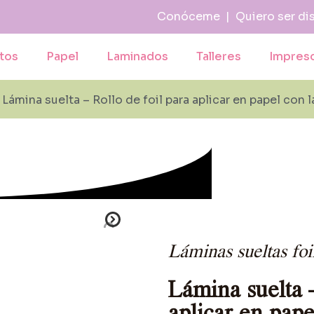
Conóceme
|
Quiero ser di
tos
Papel
Laminados
Talleres
Impres
 Lámina suelta – Rollo de foil para aplicar en papel con
Láminas sueltas foi
Lámina suelta –
aplicar en pap