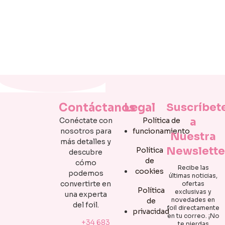
Contáctanos
Legal
Suscríbet
a
Conéctate con
Política de
nosotros para
funcionamiento
Nuestra
más detalles y
Newslette
Política
descubre
de
cómo
Recibe las
cookies
podemos
últimas noticias,
convertirte en
ofertas
Política
exclusivas y
una experta
novedades en
de
del foil.
foil directamente
privacidad
en tu correo. ¡No
+34 683
te pierdas