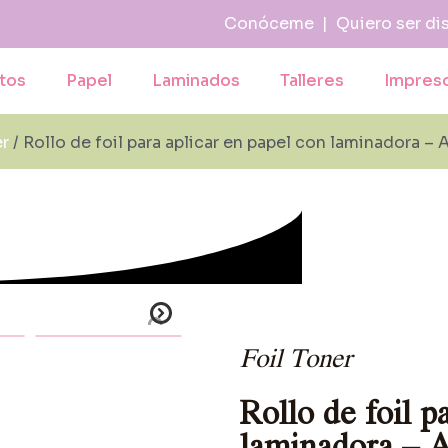
Conóceme
|
Quiero ser di
tos
Papel
Laminados
Talleres
Impres
er
/ Rollo de foil para aplicar en papel con laminadora 
Foil Toner
Rollo de foil p
laminadora – 