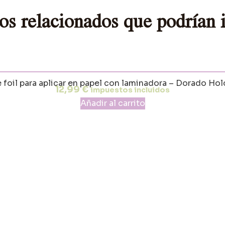
os relacionados que podrían i
e foil para aplicar en papel con laminadora – Dorado Hol
12,99
€
impuestos incluidos
Añadir al carrito