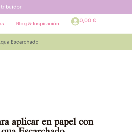
stribuidor
0,00
€
os
Blog & Inspiración
– Aqua Escarchado
ara aplicar en papel con
Aqua Escarchado