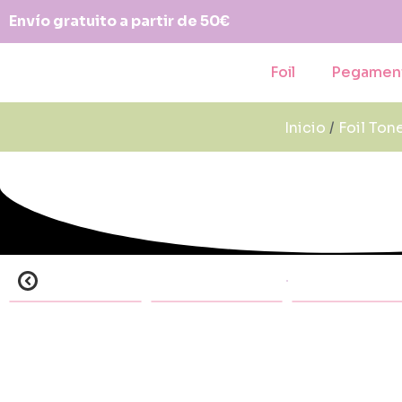
Envío gratuito a partir de 50€
Foil
Pegamen
Inicio
/
Foil Ton